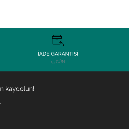
İADE GARANTİSİ
15 GÜN
çin kaydolun!
.