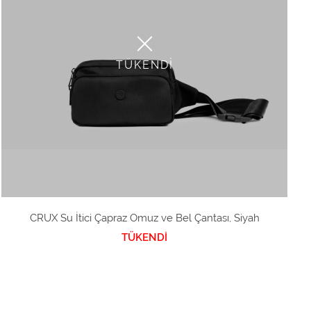
TÜKENDİ
CRUX Su İtici Çapraz Omuz ve Bel Çantası, Siyah
TÜKENDİ