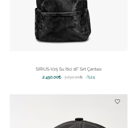
Fiyat Aralığı
SIRIUS-V25 Su İtici 16" Sırt Çantası
2.450,00
%24
3.250,00