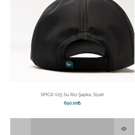
SPICA V25 Su İtici Şapka, Siyah
650,00