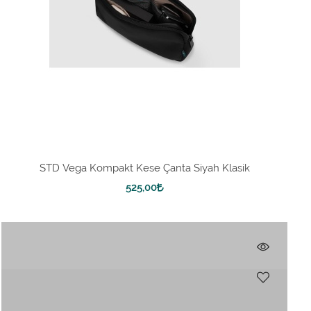
STD Vega Kompakt Kese Çanta Siyah Klasik
525,00