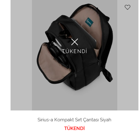
TÜKENDİ
Sirius-a Kompakt Sırt Çantası Siyah
TÜKENDİ