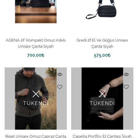
AGENA 2F Kompakt Omuz Askılı
Gredi 2f El Ve Göğüs Unisex
Unisex Çanta Siyah
Çanta Siyah
700,00
575,00
TÜKENDİ
TÜKENDİ
Rigel Unisex Omuz Çapraz Çanta
Capella Portföy El Çantası Siyah