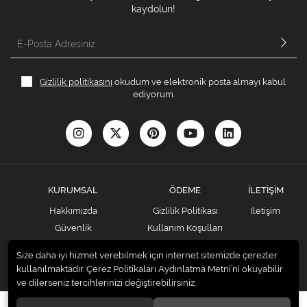
kaydolun!
Gizlilik politikasını
okudum ve elektronik posta almayı kabul
ediyorum.
KURUMSAL
ÖDEME
İLETİŞİM
Hakkımızda
Gizlilik Politikası
İletişim
Güvenlik
Kullanım Koşulları
Teslimat ve İade Şartları
Ödeme Seçenekleri
Size daha iyi hizmet verebilmek için internet sitemizde çerezler
Kargo Seçenekleri
Satış Sözleşmesi
kullanılmaktadır. Çerez Politikaları Aydınlatma Metni’ni okuyabilir
ve dilerseniz tercihlerinizi değiştirebilirsiniz.