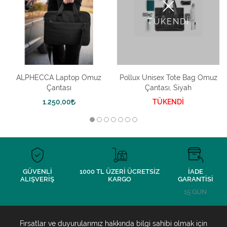
TÜKENDİ
ALPHECCA Laptop Omuz
Pollux Unisex Tote Bag Omuz
Çantası
Çantası, Siyah
1.250,00
TÜKENDİ
GÜVENLİ
1000 TL ÜZERİ ÜCRETSİZ
İADE
ALIŞVERİŞ
KARGO
GARANTİSİ
15 GÜN
Fırsatlar ve duyurularımız hakkında bilgi sahibi olmak için