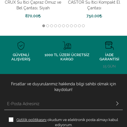
CRUX Su İtici Çapraz Omuz ve
CASTOR Su İtici Kompakt El
Bel Çantası, Siyah
Çantası
870,00
750,00
GÜVENLİ
1000 TL ÜZERİ ÜCRETSİZ
İADE
ALIŞVERİŞ
KARGO
GARANTİSİ
15 GÜN
Fırsatlar ve duyurularımız hakkında bilgi sahibi olmak için
kaydolun!
Gizlilik politikasını
okudum ve elektronik posta almayı kabul
ediyorum.