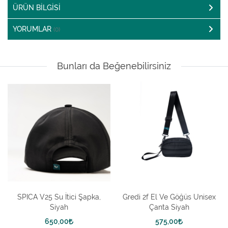
ÜRÜN BILGISI
YORUMLAR
(0)
Bunları da Beğenebilirsiniz
SPICA V25 Su İtici Şapka,
Gredi 2f El Ve Göğüs Unisex
Siyah
Çanta Siyah
650,00
575,00